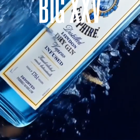
B
I
G
X
X
V